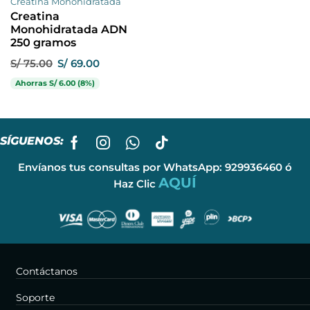
Creatina Monohidratada
Creatina
Monohidratada ADN
250 gramos
S/
75.00
S/
69.00
Ahorras
S/
6.00
(8%)
SÍGUENOS:
Envíanos tus consultas por WhatsApp: 929936460 ó
AQUÍ
Haz Clic
Contáctanos
Soporte