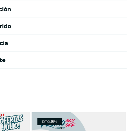
ción
rido
cia
te
DTO.
15%