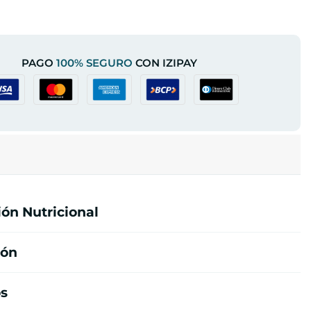
PAGO
100% SEGURO
CON IZIPAY
ón Nutricional
ión
os