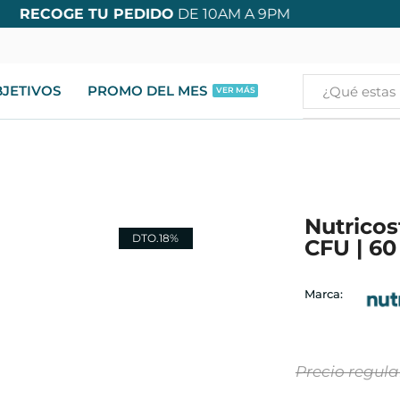
🔥
Envíos Inmediatos
de Lunes a Domingo
JETIVOS
PROMO DEL MES
Busca por 
VER MÁS
Nutricos
DTO.
18%
CFU | 60
Marca: