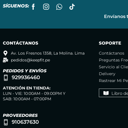
SÍGUENOS:
Envíanos 
CONTÁCTANOS
SOPORTE
Av. Los Fresnos 1358, La Molina. Lima
Contáctanos
pedidos@keepfit.pe
Preguntas Fre
Servicio al Cli
PEDIDOS Y ENVÍOS
Delivery
929936460
Rastrear Mi P
ATENCIÓN EN TIENDA:
Libro d
LUN - VIE: 10:00AM - 09:00PM Y
SAB: 10:00AM - 07:00PM
PROVEEDORES
910637630