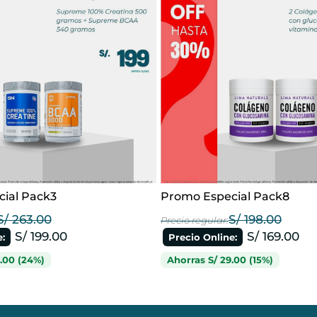
ial Pack3
Promo Especial Pack8
S/
263.00
S/
198.00
S/
199.00
S/
169.00
.00
(24%)
Ahorras
S/
29.00
(15%)