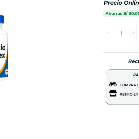
Ahorras
S/
30.0
Rec
PA
COMPRA H
RETIRO EN