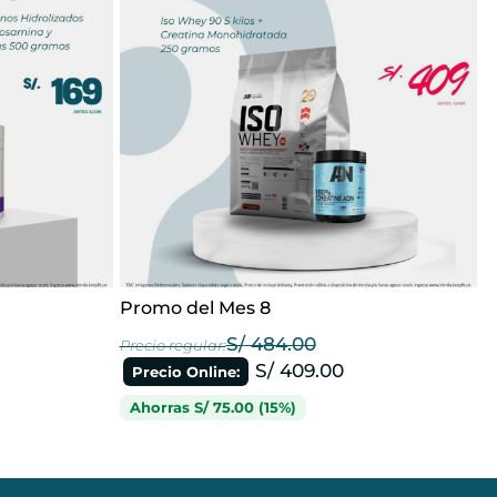
Promo del Mes 8
P
S/
484.00
S/
409.00
Ahorras
S/
75.00
(15%)