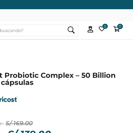
0
0
Marca
t Probiotic Complex – 50 Billion
 cápsulas
S/
169.00