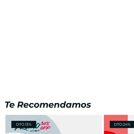
Te Recomendamos
DTO.
13%
DTO.
24%